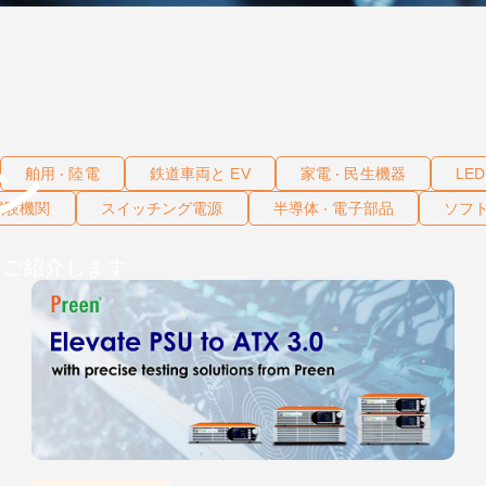
ン
舶用 ‧ 陸電
鉄道車両と EV
家電 ‧ 民生機器
LE
 試験機関
スイッチング電源
半導体 ‧ 電子部品
ソフト
をご紹介します