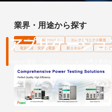
業界・用途から探す
アプリケーショ
すべて
AIサーバー
エレクトロニクス製造
電源品質・安定化電源
新エネルギー
研究 ‧
Preenの電源・試験ソリューションの導入事例