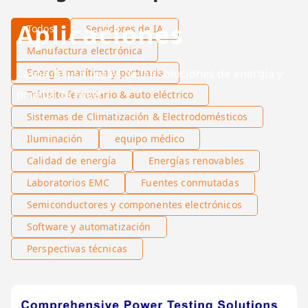
Aplicaciones
Todos
Servidores de IA
Manufactura electrónica
Casos de uso reales de las soluciones de energía y
Energía marítima y portuaria
prueba de Preen.
Tránsito ferroviario & auto eléctrico
Sistemas de Climatización & Electrodomésticos
Iluminación
equipo médico
Calidad de energía
Energías renovables
Laboratorios EMC
Fuentes conmutadas
Semiconductores y componentes electrónicos
Software y automatización
Perspectivas técnicas