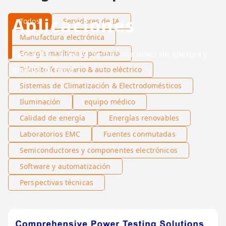
Aplicaciones
Todos
Servidores de IA
Manufactura electrónica
Casos de uso reales de las soluciones de energía y
Energía marítima y portuaria
prueba de Preen.
Tránsito ferroviario & auto eléctrico
Sistemas de Climatización & Electrodomésticos
Iluminación
equipo médico
Calidad de energía
Energías renovables
Laboratorios EMC
Fuentes conmutadas
Semiconductores y componentes electrónicos
Software y automatización
Perspectivas técnicas